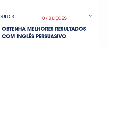
DULO
3
0
/
8 LIÇÕES
OBTENHA MELHORES RESULTADOS
COM INGLÊS PERSUASIVO
DULO
4
0
/
7 LIÇÕES
ENTENDA O PODER DA PRIMEIRA
IMPRESSÃO
DULO
5
0
/
9 LIÇÕES
DESCUBRA COMO INICIAR SUAS
REUNIÕES E APRESENTAÇÕES