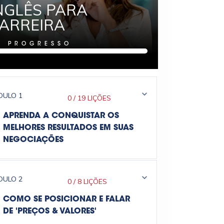
NGLÊS PARA
ARREIRA
%
PROGRESSO
DULO
1
0
/
19 LIÇÕES
APRENDA A CONQUISTAR OS
MELHORES RESULTADOS EM SUAS
NEGOCIAÇÕES
DULO
2
0
/
8 LIÇÕES
COMO SE POSICIONAR E FALAR
DE 'PREÇOS & VALORES'