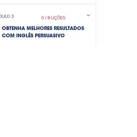
DULO
3
0
/
8 LIÇÕES
OBTENHA MELHORES RESULTADOS
COM INGLÊS PERSUASIVO
DULO
4
0
/
7 LIÇÕES
ENTENDA O PODER DA PRIMEIRA
IMPRESSÃO
DULO
5
0
/
9 LIÇÕES
DESCUBRA COMO INICIAR SUAS
REUNIÕES E APRESENTAÇÕES