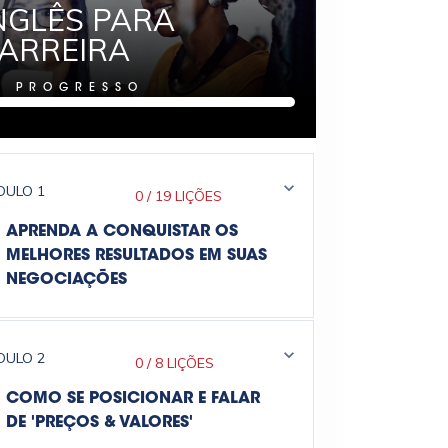
NGLÊS PARA
ARREIRA
%
PROGRESSO
DULO
1
0
/
19 LIÇÕES
APRENDA A CONQUISTAR OS
MELHORES RESULTADOS EM SUAS
NEGOCIAÇÕES
DULO
2
0
/
8 LIÇÕES
COMO SE POSICIONAR E FALAR
DE 'PREÇOS & VALORES'