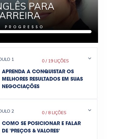
NGLÊS PARA
ARREIRA
%
PROGRESSO
DULO
1
0
/
19 LIÇÕES
APRENDA A CONQUISTAR OS
MELHORES RESULTADOS EM SUAS
NEGOCIAÇÕES
DULO
2
0
/
8 LIÇÕES
COMO SE POSICIONAR E FALAR
DE 'PREÇOS & VALORES'