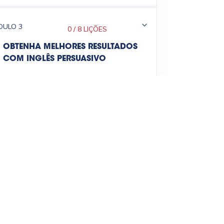
DULO
3
0
/
8 LIÇÕES
OBTENHA MELHORES RESULTADOS
COM INGLÊS PERSUASIVO
DULO
4
0
/
7 LIÇÕES
ENTENDA O PODER DA PRIMEIRA
IMPRESSÃO
DULO
5
0
/
9 LIÇÕES
DESCUBRA COMO INICIAR SUAS
REUNIÕES E APRESENTAÇÕES