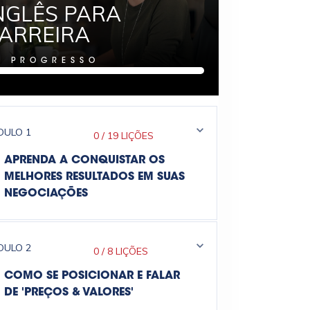
NGLÊS PARA
ARREIRA
%
PROGRESSO
DULO
1
0
/
19 LIÇÕES
APRENDA A CONQUISTAR OS
MELHORES RESULTADOS EM SUAS
NEGOCIAÇÕES
DULO
2
0
/
8 LIÇÕES
COMO SE POSICIONAR E FALAR
DE 'PREÇOS & VALORES'