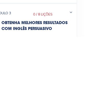
DULO
3
0
/
8 LIÇÕES
OBTENHA MELHORES RESULTADOS
COM INGLÊS PERSUASIVO
DULO
4
0
/
7 LIÇÕES
ENTENDA O PODER DA PRIMEIRA
IMPRESSÃO
DULO
5
0
/
9 LIÇÕES
DESCUBRA COMO INICIAR SUAS
REUNIÕES E APRESENTAÇÕES