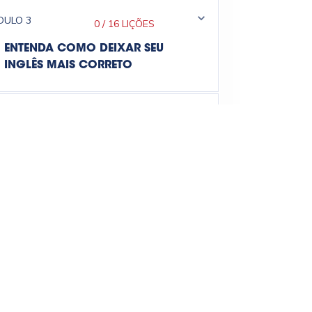
DULO
3
0
/
16 LIÇÕES
ENTENDA COMO DEIXAR SEU
INGLÊS MAIS CORRETO
DULO
4
0
/
22 LIÇÕES
ERROS COMUNS EM INGLÊS QUE
VOCÊ NÃO PODE COMETER
DULO
5
0
/
13 LIÇÕES
DESCUBRA COMO SER EDUCADO
EM INGLÊS