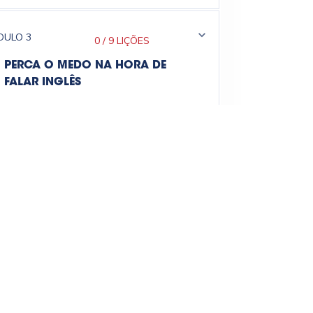
DULO
3
0
/
9 LIÇÕES
PERCA O MEDO NA HORA DE
FALAR INGLÊS
DULO
4
0
/
12 LIÇÕES
VOCÊ JÁ SABE 40% DO INGLÊS!
DULO
5
0
/
10 LIÇÕES
DESCUBRA O PODER DO
'EMBROMATION' PARA
MULTIPICAR O SEU VOCABULÁRIO