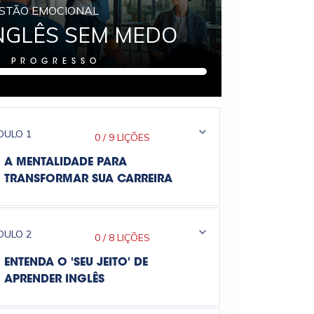
STÃO EMOCIONAL
NGLÊS SEM MEDO
%
PROGRESSO
DULO
1
0
/
9 LIÇÕES
A MENTALIDADE PARA
TRANSFORMAR SUA CARREIRA
DULO
2
0
/
8 LIÇÕES
ENTENDA O 'SEU JEITO' DE
APRENDER INGLÊS