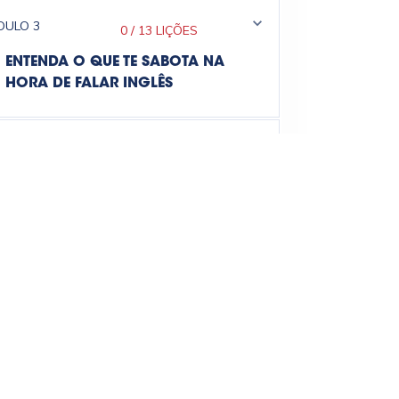
DULO
3
0
/
13 LIÇÕES
ENTENDA O QUE TE SABOTA NA
HORA DE FALAR INGLÊS
DULO
4
0
/
11 LIÇÕES
TREINANDO SEU CÉREBRO PARA
OS DESAFIOS PROFISSIONAIS
DULO
5
0
/
3 CAPÍTULOS
COMO SEU COMPORTAMENTO TE
INFLUENCIA NA HORA DE FALAR
INGLÊS