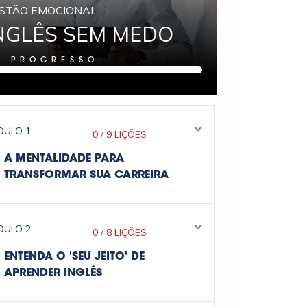
STÃO EMOCIONAL
NGLÊS SEM MEDO
%
PROGRESSO
DULO
1
0
/
9 LIÇÕES
A MENTALIDADE PARA
TRANSFORMAR SUA CARREIRA
DULO
2
0
/
8 LIÇÕES
ENTENDA O 'SEU JEITO' DE
APRENDER INGLÊS