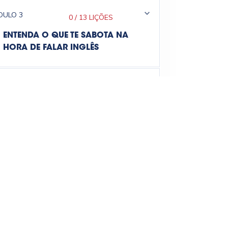
DULO
3
0
/
13 LIÇÕES
ENTENDA O QUE TE SABOTA NA
HORA DE FALAR INGLÊS
DULO
4
0
/
11 LIÇÕES
TREINANDO SEU CÉREBRO PARA
OS DESAFIOS PROFISSIONAIS
DULO
5
0
/
3 CAPÍTULOS
COMO SEU COMPORTAMENTO TE
INFLUENCIA NA HORA DE FALAR
INGLÊS