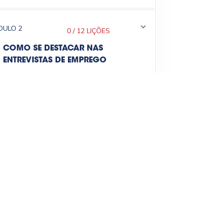
DULO
2
0
/
12 LIÇÕES
COMO SE DESTACAR NAS
ENTREVISTAS DE EMPREGO
DULO
3
0
/
12 LIÇÕES
O JEITO CERTO DE FALAR DA SUA
TRAGETÓRIA PROFISSIONAL