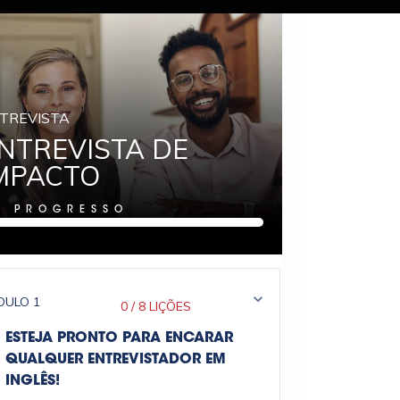
TREVISTA
NTREVISTA DE
MPACTO
%
PROGRESSO
DULO
1
0
/
8 LIÇÕES
ESTEJA PRONTO PARA ENCARAR
QUALQUER ENTREVISTADOR EM
INGLÊS!