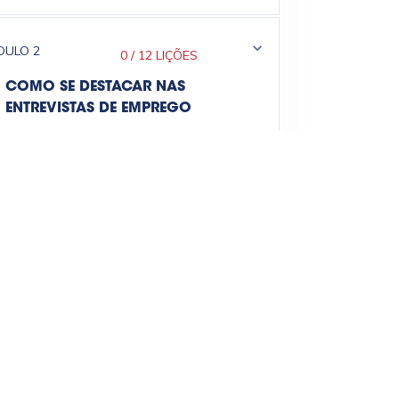
DULO
2
0
/
12 LIÇÕES
COMO SE DESTACAR NAS
ENTREVISTAS DE EMPREGO
DULO
3
0
/
12 LIÇÕES
O JEITO CERTO DE FALAR DA SUA
TRAGETÓRIA PROFISSIONAL