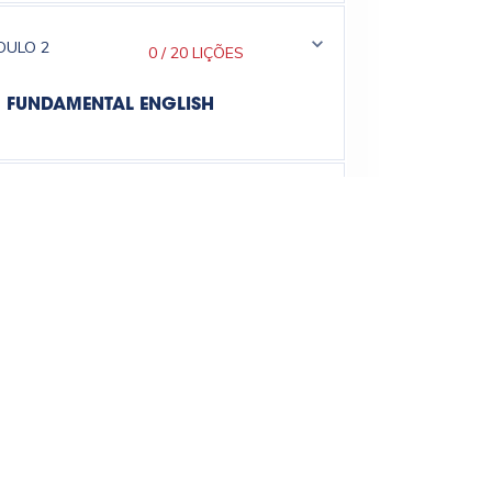
DULO
2
0
/
20 LIÇÕES
FUNDAMENTAL ENGLISH
DULO
3
0
/
19 LIÇÕES
EMPREGABILIDADE
DULO
4
0
/
13 LIÇÕES
METHODOLOGY